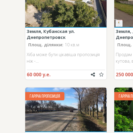
Земля, Кубанская ул.
Земля,
Днепропетровск
Днепро
Площ. ділянки:
10 кв.м
Площ. 
Хіба може бути цікавіша пропозиція
Продам д
ніж -…
кутова, 
60 000 у.е.
250 000
ГАРЯЧА ПРОПОЗИЦІЯ
ГАРЯЧА П