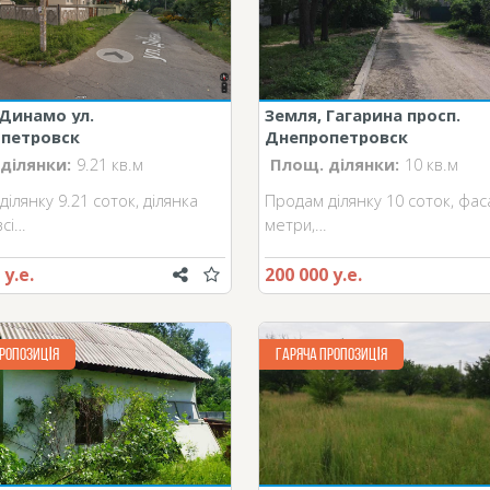
 Динамо ул.
Земля, Гагарина просп.
петровск
Днепропетровск
ділянки:
9.21 кв.м
Площ. ділянки:
10 кв.м
ілянку 9.21 соток, ділянка
Продам ділянку 10 соток, фас
всі…
метри,…
 у.е.
200 000 у.е.
РОПОЗИЦІЯ
ГАРЯЧА ПРОПОЗИЦІЯ