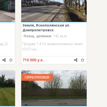
Земля, Яснополянская ул.
Днепропетровск
Площ. ділянки:
142 кв.м
ад 22
Продам 1.4 ГА приватизованої землі
(ОСГ) на…
710 000 у.е.
ГАРЯЧА ПРОПОЗИЦІЯ