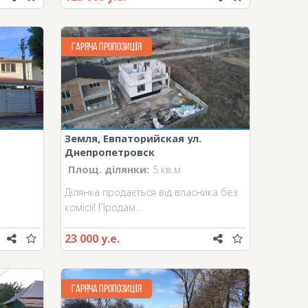
ГАРЯЧА ПРОПОЗИЦІЯ
Земля, Евпаторийская ул.
Днепропетровск
Площ. ділянки:
5 кв.м
Ділянка продається від власника без
комісії! Продам…
23 000 у.е.
ГАРЯЧА ПРОПОЗИЦІЯ