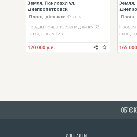
Земля, Паникахи ул.
Земля,
Днепропетровск
Днепро
Площ. ділянки:
33 кв.м
Площ. 
Продам приватизовану ділянку 33
Продам 
сотки, фасад 125…
площею 
120 000 у.е.
165 000
ОБ’ЄК
Контакти