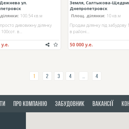
 Дежнева ул.
Земля, Салтыкова-Щедрин
петровск
Днепропетровск
ділянки:
100.54 кв.м
Площ. ділянки:
10 кв.м
просто дивовижну ділянку
Продам ділянку під забудову 
100сот. в…
в районі…
 у.е.
50 000 у.е.
1
2
3
4
...
4
ТИ
ПРО КОМПАНІЮ
ЗАБУДОВНИК
ВАКАНСІЇ
КО