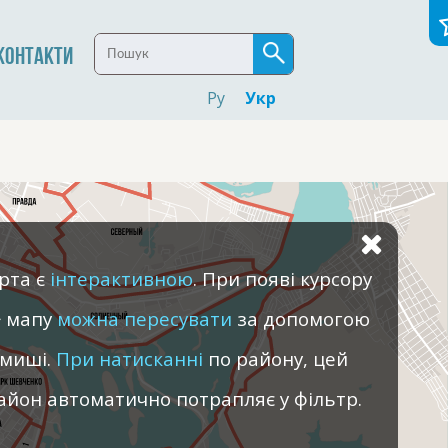
КОНТАКТИ
Ру
Укр
рта є
інтерактивною
. При появі курсору
мапу
можна пересувати
за допомогою
миші.
При натисканні
по району, цей
айон автоматично потрапляє у фільтр.