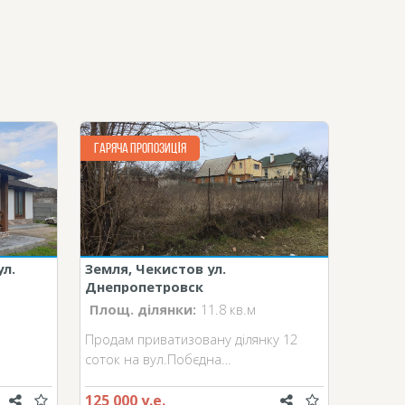
ГАРЯЧА ПРОПОЗИЦІЯ
л.
Земля, Чекистов ул.
Днепропетровск
Площ. ділянки:
11.8 кв.м
Продам приватизовану ділянку 12
соток на вул.Побєдна…
125 000 у.е.