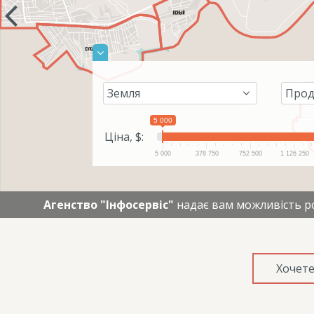
5 000
Ціна, $:
5 000
378 750
752 500
1 126 250
Агенство "Інфосервіс"
надає вам можливість ро
Хочете