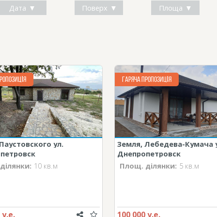
Дата
Поверх
Площа
РОПОЗИЦІЯ
ГАРЯЧА ПРОПОЗИЦІЯ
Паустовского ул.
Земля, Лебедева-Кумача у
петровск
Днепропетровск
ділянки:
10 кв.м
Площ. ділянки:
5 кв.м
 у.е.
100 000 у.е.