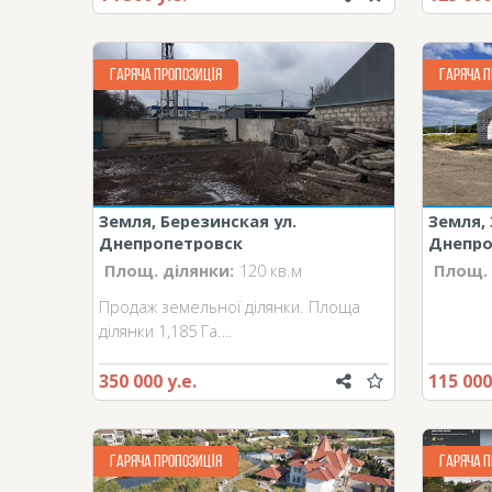
ГАРЯЧА ПРОПОЗИЦІЯ
ГАРЯЧА П
Земля, Березинская ул.
Земля, 
Днепропетровск
Днепро
Площ. ділянки:
120 кв.м
Площ. 
Продаж земельної ділянки. Площа
ділянки 1,185 Га….
350 000 у.е.
115 000
ГАРЯЧА ПРОПОЗИЦІЯ
ГАРЯЧА П