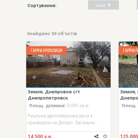
Ціна
Сортування:
Знайдено 50 об'єктів
ГАРЯЧА ПРОПОЗИЦІЯ
ГАРЯЧА П
Земля, Днепровое с/т
Земля, 
Днепропетровск
Днепро
Площ. ділянки:
0.091 кв.м
Площ. 
Реальна двоповерхова дача з
краєвидом на Дніпро. Загальна…
14 500 у.е.
125 000