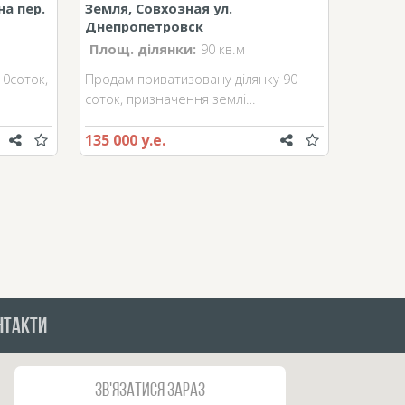
а пер.
Земля, Совхозная ул.
Днепропетровск
Площ. ділянки:
90 кв.м
10соток,
Продам приватизовану ділянку 90
соток, призначення землі…
135 000 у.е.
НТАКТИ
Зв'язатися зараз