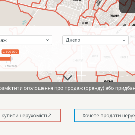
Днепр
1 500 000
1 500 000
змістити оголошення про продаж (оренду) або придбан
 купити нерухомість?
Хочете продати нерух