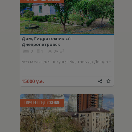
Дом, Гидротехник с/т
Днепропетровск
2
2
1
25 м
Без комісії для покупця! Відстань до Дніпра –
…
15000 у.е.
ГОРЯЧЕЕ ПРЕДЛОЖЕНИЕ