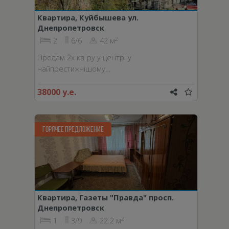
Квартира, Куйбышева ул.
Днепропетровск
2
2
6/6
42 м
Продам 2х кв-ру у центрі у
найпрестижнішому…
38000 у.е.
ГОРЯЧЕЕ ПРЕДЛОЖЕНИЕ
Квартира, Газеты "Правда" просп.
Днепропетровск
2
1
3/9
22.2 м