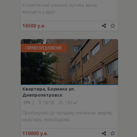
Косметичний ремонт, кутова, вікна
виходять у двір!
16500 у.е.
ГОРЯЧЕЕ ПРЕДЛОЖЕНИЕ
Квартира, Баумана ул.
Днепропетровск
2
2
18/18
130 м
Пропонуємо до продажу унікальну, видову
квартиру, новобудова…
110000 у.е.