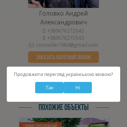
Головко Андрей
Александрович
+380676272543
+380676272543
controller1984@gmail.com
ЗАКАЗАТЬ ОБРАТНЫЙ ЗВОНОК
Продовжити перегляд українською мовою?
Так
Ні
ПОХОЖИЕ ОБЪЕКТЫ
ГОРЯЧЕЕ ПРЕДЛОЖЕНИЕ