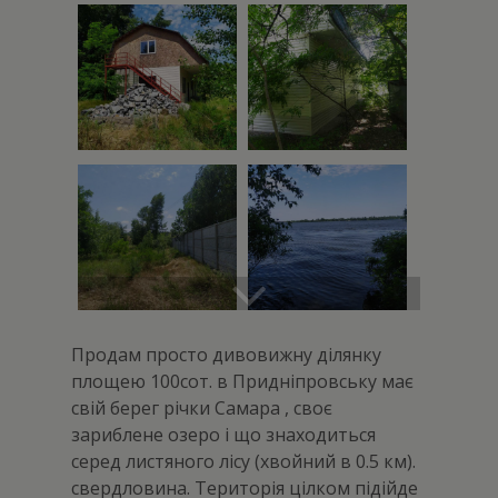
Продам просто дивовижну ділянку
площею 100сот. в Придніпровську має
свій берег річки Самара , своє
зариблене озеро і що знаходиться
серед листяного лісу (хвойний в 0.5 км).
свердловина. Територія цілком підійде