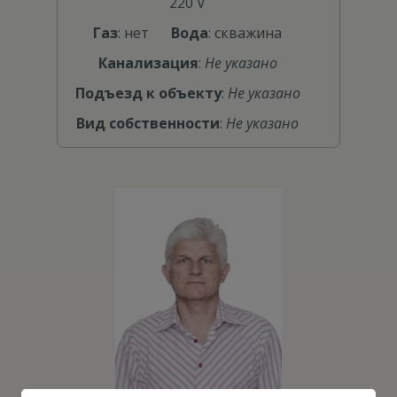
220 V
Газ
: нет
Вода
: скважина
Канализация
:
Не указано
Подъезд к объекту
:
Не указано
Вид собственности
:
Не указано