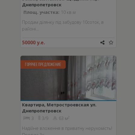
Днепропетровск
Площ. участка:
10 кв.м
Продам ділянку під забудову 10соток, в
районі…
50000 у.е.
ГОРЯЧЕЕ ПРЕДЛОЖЕНИЕ
Квартира, Метростроевская ул.
Днепропетровск
2
3
3/9
63 м
Надійне вложення в приватну нерухомість!
Продам 3х…