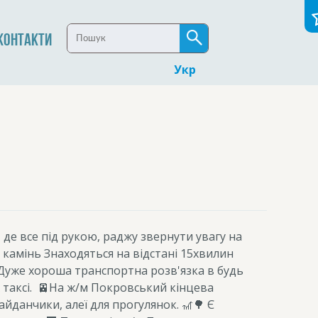
КОНТАКТИ
Укр
 де все під рукою, раджу звернути увагу на
 камінь
Знаходяться на відстані 15хвилин
 Дуже хороша транспортна розв'язка в будь
таксі.
🚈На ж/м Покровський кінцева
айданчики, алеї для прогулянок. 🎢🌳
Є