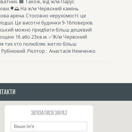
иватних. 🏢
Також, від ж/м Парус
рови.🌳🌅
На ж/м Червоний камінь
ова арена.
Стосовно нерухомості: це
одші. Це висотні будинки 9-16поверхів.
ський можно придбати більш дешевий
лощею 16 або 23кв.м.
✅Ж/м Червоний
ля тих хто полюбляє житло більш
 Рубіновий.
Рієлтор :
Анастасія Немченко
НТАКТИ
Зв'язатися зараз