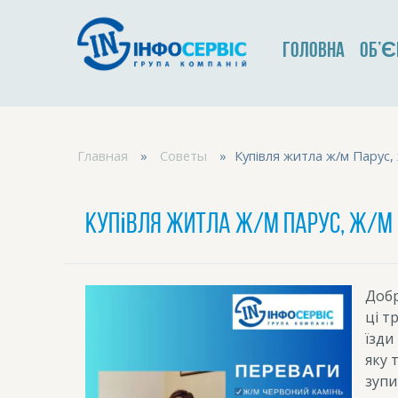
ГОЛОВНА
ОБ’Є
Главная
»
Советы
»
Купівля житла ж/м Парус,
Купівля житла ж/м Парус, ж/м 
Добр
ці т
їзди
яку 
зупи