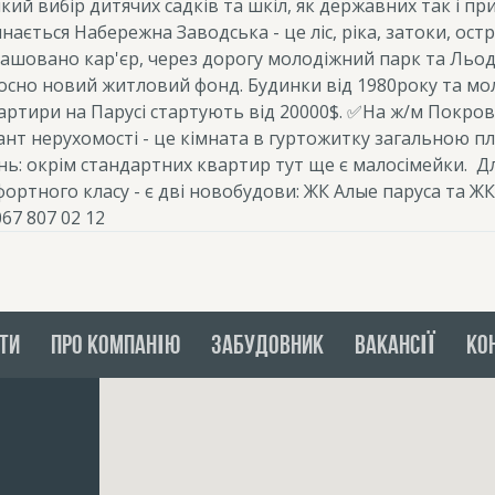
кий вибір дитячих садків та шкіл, як державних так і пр
нається Набережна Заводська - це ліс, ріка, затоки, ост
ашовано кар'єр, через дорогу молодіжний парк та Льод
осно новий житловий фонд. Будинки від 1980року та мол
ртири на Парусі стартують від 20000$.
✅На ж/м Покров
ант нерухомості - це кімната в гуртожитку загальною п
нь: окрім стандартних квартир тут ще є малосімейки.
Д
ортного класу - є дві новобудови: ЖК Алые паруса та ЖК
067 807 02 12
ТИ
ПРО КОМПАНІЮ
ЗАБУДОВНИК
ВАКАНСІЇ
КО