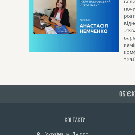
вели
почи
розт
відн
✅Ква
варі
камі
комф
тел.
ОБ’ЄК
Контакти
Україна, м. Дніпро