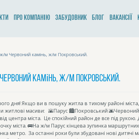
КТИ
ПРО КОМПАНІЮ
ЗАБУДОВНИК
БЛОГ
ВАКАНСІЇ
 ж/м Червоний камінь, ж/м Покровський.
Червоний камінь, ж/м Покровський.
ого дня!
Якщо ви в пошуку житла в тихому районі міста,
ри житлові масиви:
🌇Парус
🏙️Покровський
🌆Червоний
 від центра міста.
Це спокійний район де все під рукою.
точку міста.
🚌На ж/м Парус кінцева зупинка маршрутних 
нка метро.
За останні роки були збудовані нові дитячі м