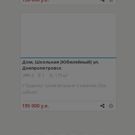
Дом, Школьная [Юбилейный] ул.
Днепропетровск
2
6
1
175 м
У будинку: кухня-вітальня з каміном 32м,
кабінет…
195 000 у.е.