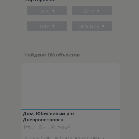
Цена
Дата
Этаж
Площадь
Найдено 188 объектов
Дом, Юбилейный р-н
Днепропетровск
2
7
3
293 м
Продам будинок Три поверхи (цоколь,