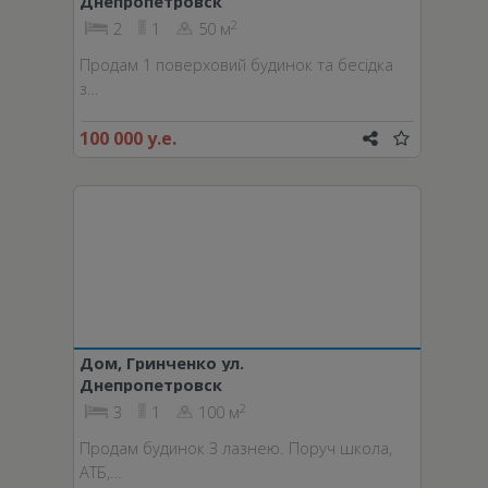
Днепропетровск
2
2
1
50 м
Продам 1 поверховий будинок та бесідка
з…
100 000 у.е.
Дом, Гринченко ул.
Днепропетровск
2
3
1
100 м
Продам будинок З лазнею. Поруч школа,
АТБ,…