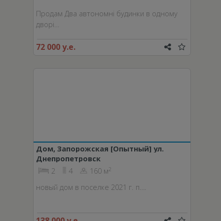
Продам Два автономні будинки в одному
дворі…
72 000 у.е.
Дом, Запорожская [Опытный] ул.
Днепропетровск
2
2
4
160 м
новый дом в поселке 2021 г. п….
138 000 у.е.