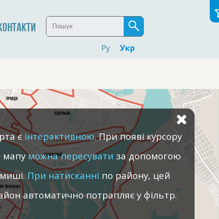
КОНТАКТИ
Ру
Укр
рта є
інтерактивною
. При появі курсору
мапу
можна пересувати
за допомогою
миші.
При натисканні
по району, цей
айон автоматично потрапляє у фільтр.