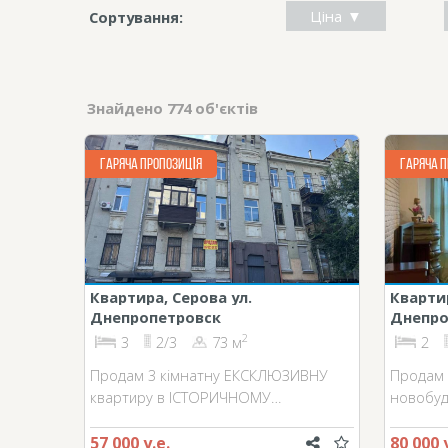
Ціна
Сортування:
Знайдено 774 об'єктів
ГАРЯЧА ПРОПОЗИЦІЯ
ГАРЯЧА П
Квартира, Серова ул.
Кварти
Днепропетровск
Днепро
2
3
2/3
73 м
2
Продам 3 кімнатну ЕКСКЛЮЗИВНУ
Продам 
квартиру в ІСТОРИЧНОМУ…
новобуд
57 000 у.е.
80 000 