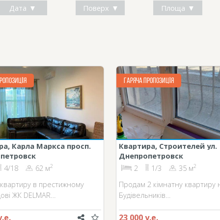
Дата
Поверх
Площа
РОПОЗИЦІЯ
ГАРЯЧА ПРОПОЗИЦІЯ
ра, Карла Маркса просп.
Квартира, Строителей ул.
петровск
Днепропетровск
2
2
4/18
62 м
2
1/3
35 м
квартиру в престижному
Продам 2 кімнатну квартиру н
ові ЖК DELMAR…
Будівельників…
у.е.
23 000 у.е.