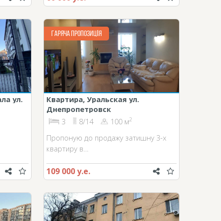
ГАРЯЧА ПРОПОЗИЦІЯ
ла ул.
Квартира, Уральская ул.
Днепропетровск
2
3
8/14
100 м
Пропоную до продажу затишну 3-х
квартиру в…
109 000 у.е.