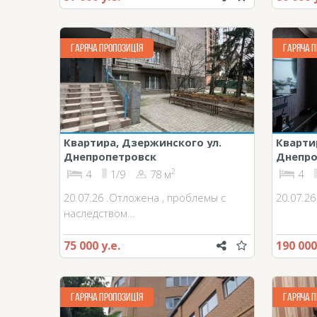
ГАРЯЧА ПРОПОЗИЦІЯ
ГАРЯЧА П
Квартира, Дзержинского ул.
Кварти
Днепропетровск
Днепро
2
4
1/9
78 м
4
20.07.26 .Отложена , проблемы с
20.07.2
наследством…
75 000 у.е.
190 000
ГАРЯЧА ПРОПОЗИЦІЯ
ГАРЯЧА П