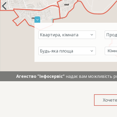
Кімн
Агенство "Інфосервіс"
надає вам можливість ро
Хочете