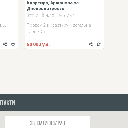
Квартира, Аржанова ул.
Днепропетровск
2
2
4/10
67 м
. …
Продам 2-к квартиру + загальна
площа 67…
80 000 у.е.
НТАКТИ
Зв'язатися зараз