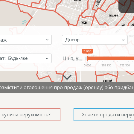
Днепр
5 000
Ціна, $:
ат:
Будь-яке
5 000
378 750
752 500
змістити оголошення про продаж (оренду) або придбан
 купити нерухомість?
Хочете продати нерух