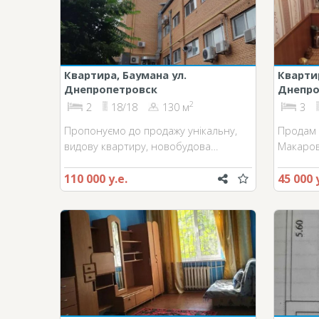
Квартира, Баумана ул.
Кварти
Днепропетровск
Днепро
2
2
18/18
130 м
3
Пропонуємо до продажу унікальну,
Продам 
видову квартиру, новобудова…
Макаров
110 000 у.е.
45 000 