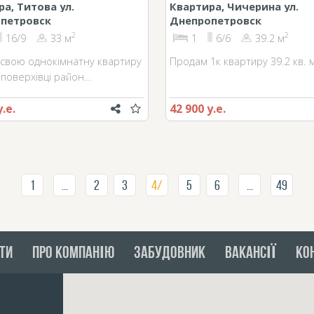
а, Титова ул.
Квартира, Чичерина ул.
петровск
Днепропетровск
2
2
16/9
33 м
1
6/6
39.2 м
свою однокімнатну квартиру
Продам 1к квартиру 39.2 кв. м
оповерхівці район…
у.е.
42 900 у.е.
1
...
2
3
4/
5
6
...
49
ТИ
ПРО КОМПАНІЮ
ЗАБУДОВНИК
ВАКАНСІЇ
КО