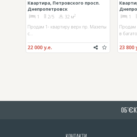
Квартира, Петровского просп.
Квартир
Днепропетровск
Днепро
2
1
2/5
32 м
1
Продам 1- квартиру верх пр. Мазепы
Продам 
с…
в багат
22 000 у.е.
23 800 
ОБ’ЄК
Контакти