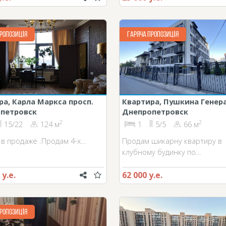
РОПОЗИЦІЯ
ГАРЯЧА ПРОПОЗИЦІЯ
ра, Карла Маркса просп.
Квартира, Пушкина Генера
петровск
Днепропетровск
2
2
15/22
124 м
1
5/5
66 м
6 в продаже .Продам 4-х…
Продам шикарну квартиру в
клубному будинку по…
 у.е.
62 000 у.е.
РОПОЗИЦІЯ