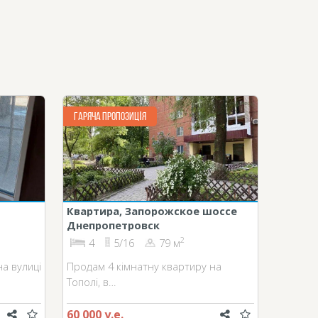
ГАРЯЧА ПРОПОЗИЦІЯ
Квартира, Запорожское шоссе
Днепропетровск
2
4
5/16
79 м
а вулиці
Продам 4 кімнатну квартиру на
Тополі, в…
60 000 у.е.