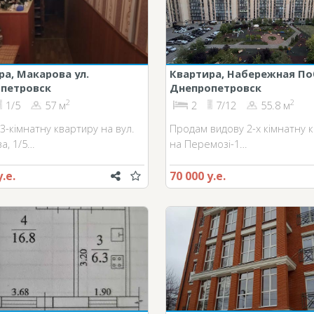
ра, Макарова ул.
Квартира, Набережная П
петровск
Днепропетровск
ул.
2
2
1/5
57 м
2
7/12
55.8 м
3-кімнатну квартиру на вул.
Продам видову 2-х кімнатну 
а, 1/5…
на Перемозі-1…
у.е.
70 000 у.е.