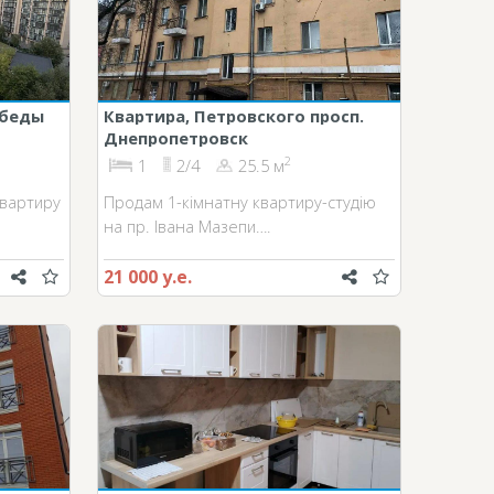
обеды
Квартира, Петровского просп.
Днепропетровск
2
1
2/4
25.5 м
квартиру
Продам 1-кімнатну квартиру-студію
на пр. Івана Мазепи….
21 000 у.е.