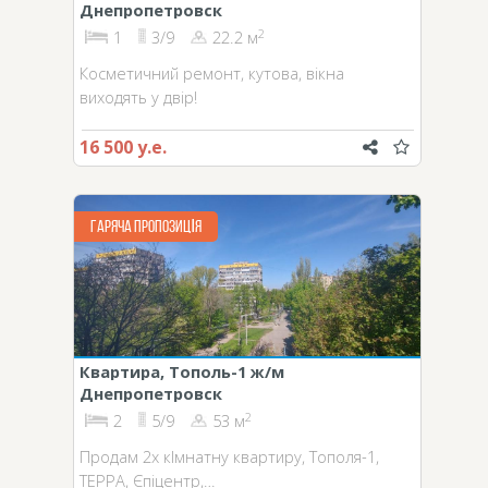
Днепропетровск
2
1
3/9
22.2 м
Косметичний ремонт, кутова, вікна
виходять у двір!
16 500 у.е.
ГАРЯЧА ПРОПОЗИЦІЯ
Квартира, Тополь-1 ж/м
Днепропетровск
2
2
5/9
53 м
Продам 2х кІмнатну квартиру, Тополя-1,
ТЕРРА, Єпіцентр,…