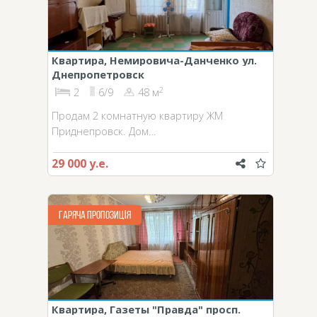
Квартира, Немировича-Данченко ул.
Днепропетровск
2
2
6/9
48 м
Продам 2 комнатную квартиру ЖМ
Приднепровск. Дом…
29 000 у.е.
ГАРЯЧА ПРОПОЗИЦІЯ
Квартира, Газеты "Правда" просп.