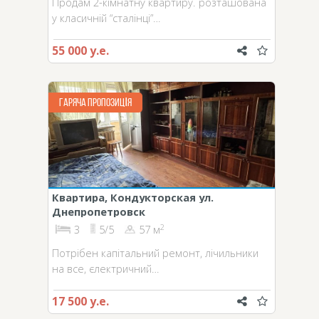
Продам 2-кімнатну квартиру. розташована
у класичній “сталінці”…
55 000 у.е.
ГАРЯЧА ПРОПОЗИЦІЯ
Квартира, Кондукторская ул.
Днепропетровск
2
3
5/5
57 м
Потрібен капітальний ремонт, лічильники
на все, єлектричний…
17 500 у.е.