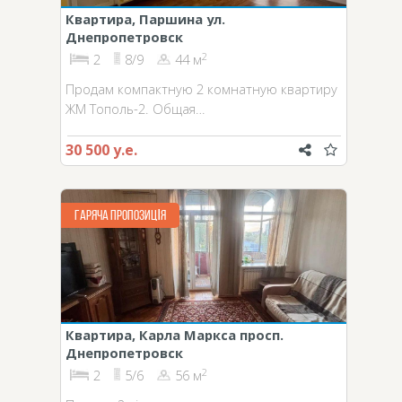
Квартира, Паршина ул.
Днепропетровск
2
2
8/9
44 м
Продам компактную 2 комнатную квартиру
ЖМ Тополь-2. Общая…
30 500 у.е.
ГАРЯЧА ПРОПОЗИЦІЯ
Квартира, Карла Маркса просп.
Днепропетровск
2
2
5/6
56 м