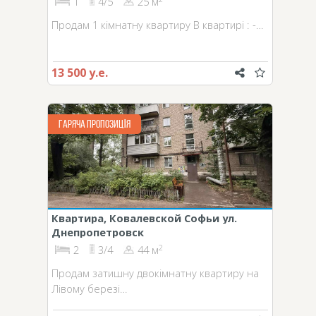
1
4/5
25 м
Продам 1 кімнатну квартиру В квартирі : -…
13 500 у.е.
ГАРЯЧА ПРОПОЗИЦІЯ
Квартира, Ковалевской Софьи ул.
Днепропетровск
2
2
3/4
44 м
Продам затишну двокімнатну квартиру на
Лівому березі…