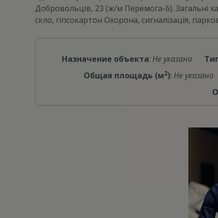
Добровольців, 23 (ж/м Перемога-6). Загальні х
скло, гіпсокартон Охорона, сигналізація, парков
Назначение объекта
:
Не указано
Ти
2
Общая площадь (м
)
:
Не указано
О