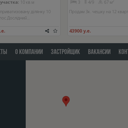
2
участка:
10 кв.м
3
4/9
67 м
приватизовану ділянку 10
Продам 3к. чешку на 12 кварт
 пос.Дослідний…
.е.
43900 у.е.
КТЫ
О КОМПАНИИ
ЗАСТРОЙЩИК
ВАКАНСИИ
КОН