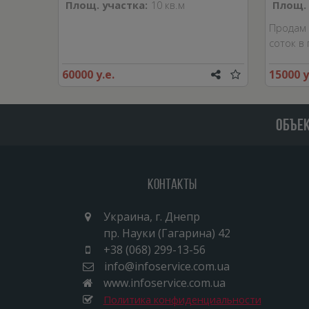
Площ. участка:
10 кв.м
Площ. 
Продам 
соток в
60000 у.е.
15000 у
ОБЪЕ
Контакты
Украина, г. Днепр
пр. Науки (Гагарина) 42
+38 (068) 299-13-56
info@infoservice.com.ua
www.infoservice.com.ua
Политика конфиденциальности