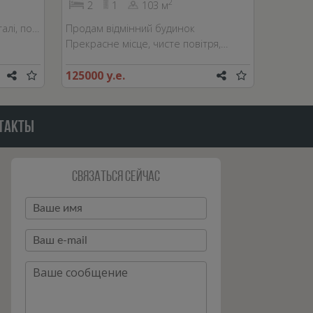
2
2
1
103 м
алі, по…
Продам відмінний будинок
Прекрасне місце, чисте повітря,…
125000 у.е.
ТАКТЫ
Связаться сейчас