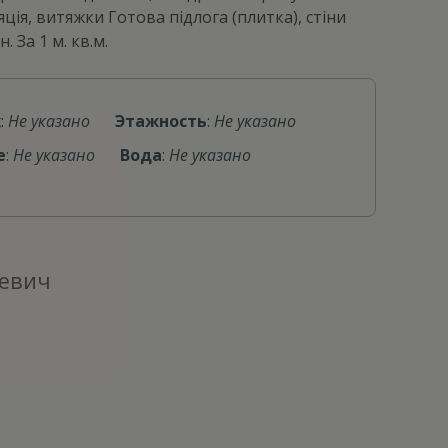
ія, витяжки Готова підлога (плитка), стіни
 За 1 м. кв.м.
ж
:
Не указано
Этажность
:
Не указано
е
:
Не указано
Вода
:
Не указано
ьевич