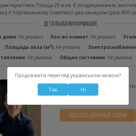
арактеристики: Площа 29 м.кв. Є кондиціювання, вентиляц
ка У торгівельному комплексі два сан.вузли Ціна: 800 грн.
ДЕТАЛЬНАЯ ИНФОРМАЦИЯ
п дома
:
Не указано
Кол-во комнат
:
Не указано
Эта
2
Площадь зала (м
)
:
Не указано
Электроснабжени
топление
:
Не указано
Общее состояние
:
Не указано
Продовжити перегляд українською мовою?
Уманский Александр Евген
Так
Ні
+380970758819
komercia@i.ua
ЗАКАЗАТЬ ОБРАТНЫЙ ЗВОНОК