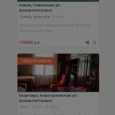
Земля, Совхозная ул.
Днепропетровск
Площ. участка:
90 кв.м
Продам приватизовану ділянку 90 соток,
призначення землі…
135000 у.е.
ГОРЯЧЕЕ ПРЕДЛОЖЕНИЕ
Квартира, Новоорловская ул.
Днепропетровск
2
2
2/3
48 м