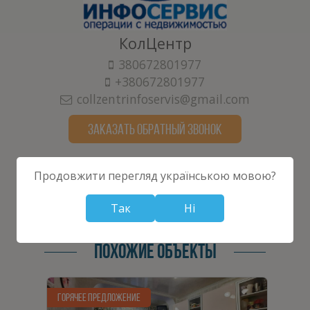
КолЦентр
380672801977
+380672801977
collzentrinfoservis@gmail.com
ЗАКАЗАТЬ ОБРАТНЫЙ ЗВОНОК
Продовжити перегляд українською мовою?
Так
Ні
ПОХОЖИЕ ОБЪЕКТЫ
ГОРЯЧЕЕ ПРЕДЛОЖЕНИЕ