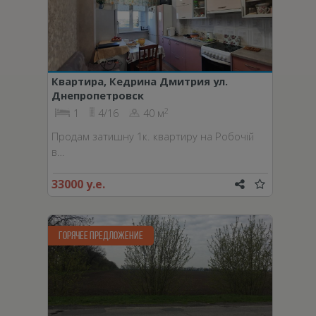
Квартира, Кедрина Дмитрия ул.
Днепропетровск
2
1
4/16
40 м
Продам затишну 1к. квартиру на Робочій
в…
33000 у.е.
ГОРЯЧЕЕ ПРЕДЛОЖЕНИЕ