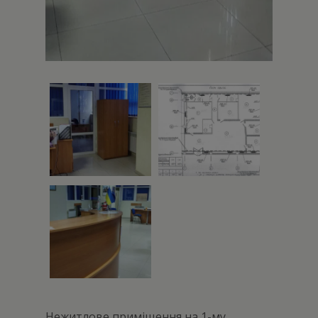
Нежитлове приміщення на 1-му