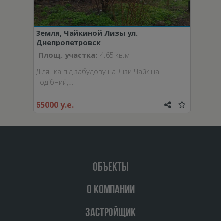
Земля, Чайкиной Лизы ул.
Днепропетровск
Площ. участка:
4.65 кв.м
Ділянка під забудову на Лізи Чайкіна. Г-
подібний,…
65000 у.е.
ОБЪЕКТЫ
О КОМПАНИИ
ЗАСТРОЙЩИК