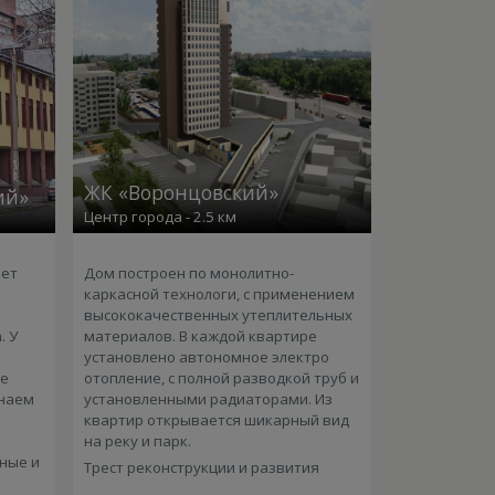
ЖК «Воронцовский»
ий»
Центр города - 2.5 км
ает
Дом построен по монолитно-
каркасной технологи, с применением
высококачественных утеплительных
. У
материалов. В каждой квартире
установлено автономное электро
ее
отопление, с полной разводкой труб и
знаем
установленными радиаторами. Из
квартир открывается шикарный вид
на реку и парк.
ные и
Трест реконструкции и развития