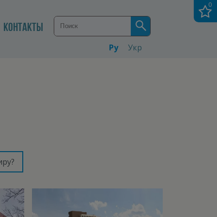
0
КОНТАКТЫ
Ру
Укр
иру?