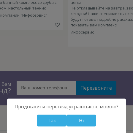
я банный комплекс со сруба с
цены !
ном, настольный теннис.
Не откладывайте на завтра, зв
сегодня! Наши специалисты все
 компаний "Инфосервис"
будут готовы подробно рассказ
показать вам комплекс!
Инфосервис
м Вам
Перезвоните
унд?
Продовжити перегляд українською мовою?
Так
Ні
НОВОСТРОЙКИ