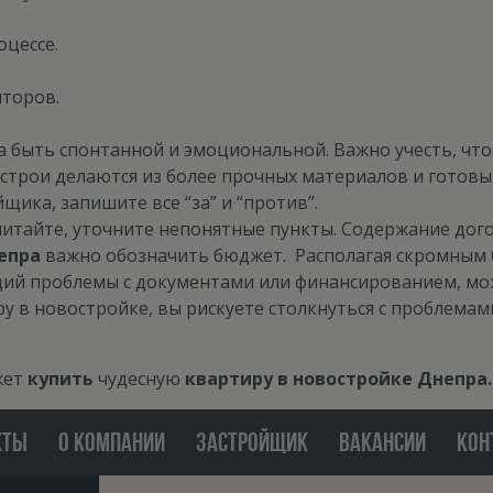
оцессе.
лторов.
а быть спонтанной и эмоциональной. Важно учесть, что
строи делаются из более прочных материалов и готовы
ика, запишите все “за” и “против”.
итайте, уточните непонятные пункты. Содержание дог
епра
важно обозначить бюджет. Располагая скромным 
ий проблемы с документами или финансированием, мо
у в новостройке, вы рискуете столкнуться с проблема
жет
купить
чудесную
квартиру в новостройке Днепра.
КТЫ
О КОМПАНИИ
ЗАСТРОЙЩИК
ВАКАНСИИ
КОН