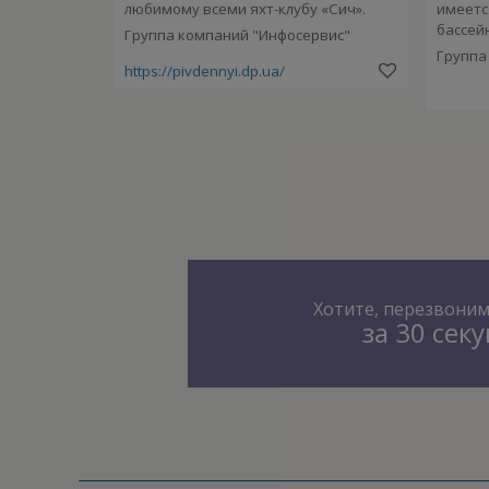
любимому всеми яхт-клубу «Сич».
имеетс
бассей
Группа компаний "Инфосервис"
Группа
https://pivdennyi.dp.ua/
Хотите, перезвони
за 30 сек