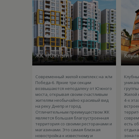
ЖК «Южный»
Клубн
Современный жилой комплекс на ж/м
Клубный
Победа-6. Яркие три секции
уникал
возвышаются неподалеку от Южного
группы
моста, открывая своим счастливым
Жилой 
жителям необычайно красивый вид
4-х эта
на реку Днепр и город.
встрое
Отличительным преимуществом ЖК
террит
является большая благоустроенная
соврем
территория со своими ресторанами и
есть о
магазинами. Это самая близкая
отдыха
новостройка к известному и
зона г