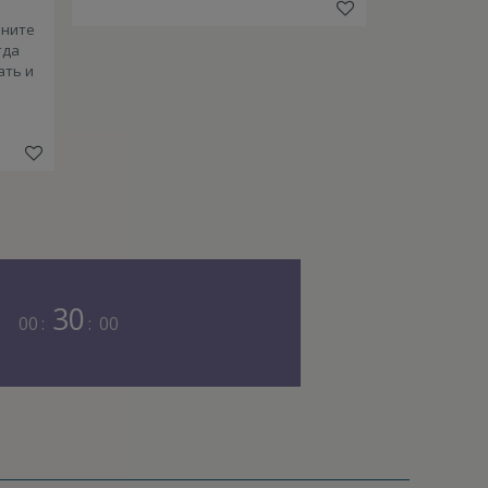
оните
гда
ать и
30
00
:
:
00