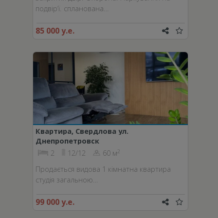
подвір’ї. спланована…
85 000 у.е.
Квартира, Свердлова ул.
Днепропетровск
2
2
12/12
60 м
Продається видова 1 кімнатна квартира
студія загальною…
99 000 у.е.