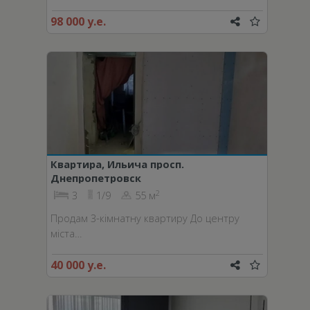
98 000 у.е.
Квартира, Ильича просп.
Днепропетровск
2
3
1/9
55 м
Продам 3-кімнатну квартиру До центру
міста…
40 000 у.е.