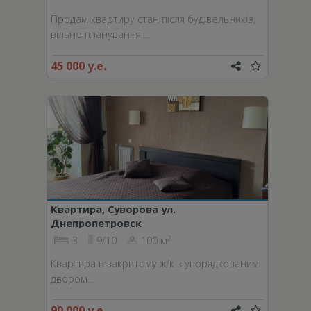
Продам квартиру стан після будівельників,
вільне планування….
45 000 у.е.
Квартира, Суворова ул.
Днепропетровск
2
3
9/10
100 м
Квартира в закритому ж/к з упорядкованим
двором…
90 000 у.е.