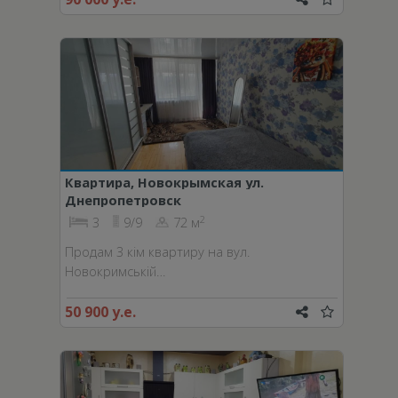
Квартира, Новокрымская ул.
Днепропетровск
2
3
9/9
72 м
Продам 3 кім квартиру на вул.
Новокримській…
50 900 у.е.