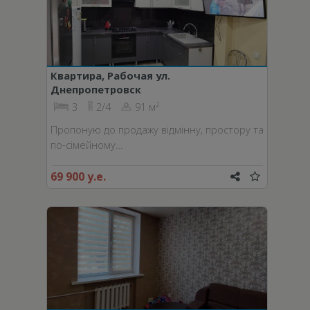
Квартира, Рабочая ул.
Днепропетровск
2
3
2/4
91 м
Пропоную до продажу відмінну, простору та
по-сімейному…
69 900 у.е.