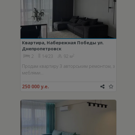
Квартира, Набережная Победы ул.
Днепропетровск
2
2
14/23
92 м
Продам квартиру З авторським ремонтом, з
меблями…
250 000 у.е.