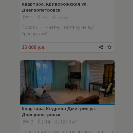
Квартира, Криворожская ул.
Днепропетровск
2
1
2/3
26 м
Продам 1 кімнатну квартиру на вул.
Криворізькій….
25 000 у.е.
Квартира, Кедрина Дмитрия ул.
Днепропетровск
2
3
2/14
121.3 м
Продаеться 3х кімнатна квартира , загальна