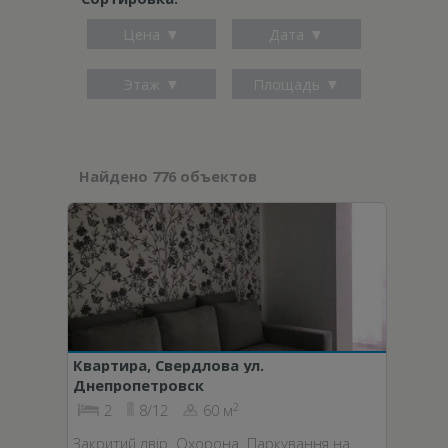
Цена
Дата
Этаж
Площадь
Найдено 776 объектов
Квартира, Свердлова ул.
Днепропетровск
2
2
8/12
60 м
Закритий двір. Охорона. Паркування на