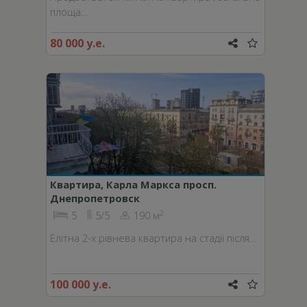
площа…
80 000 у.е.
Квартира, Карла Маркса просп.
Днепропетровск
2
5
5/5
190 м
Елітна 2-х рівнева квартира на стадії після…
100 000 у.е.