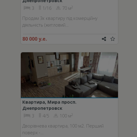
Днепропетровск
2
3
1/16
70 м
Продам 3к квартиру під комерційну
діяльність (житловий…
80 000 у.е.
Квартира, Мира просп.
Днепропетровск
2
3
4/5
100 м
Дворівнева квартира, 100 м2. Перший
поверх -…