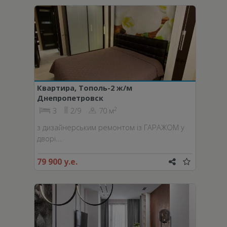
Квартира, Тополь-2 ж/м
Днепропетровск
2
3
2/9
70 м
з дизайнерським ремонтом із ГАРАЖОМ у
дворі….
79 900 у.е.