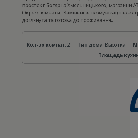
проспект Богдана Хмельницького, магазини АТБ,
Окремі кімнати . Замінені всі комунікації: еле
доглянута та готова до проживання.,
Кол-во комнат
: 2
Тип дома
: Высотка
М
Площадь кухни