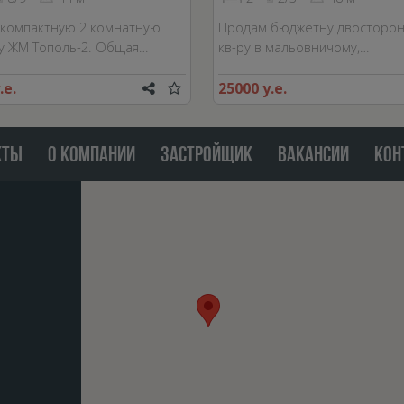
компактную 2 комнатную
Продам бюджетну двосторон
у ЖМ Тополь-2. Общая…
кв-ру в мальовничому,…
.е.
25000 у.е.
КТЫ
О КОМПАНИИ
ЗАСТРОЙЩИК
ВАКАНСИИ
КОН