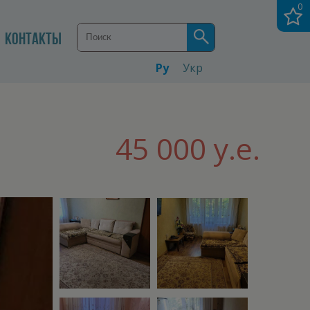
0
КОНТАКТЫ
Ру
Укр
45 000 у.е.