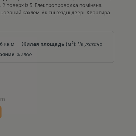
 2 поверх із 5. Електропроводка поміняна.
ьований кахлем. Якісні вхідні двері. Квартира
2
46 кв.м
Жилая площадь (м
)
:
Не указано
ояние
: жилое
om