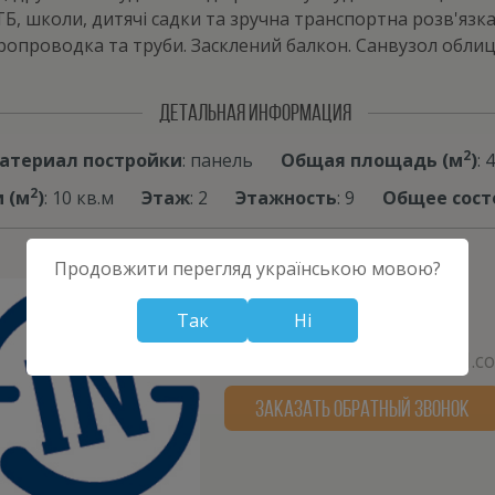
 школи, дитячі садки та зручна транспортна розв'язка.
ктропроводка та труби. Засклений балкон. Санвузол облиц
ДЕТАЛЬНАЯ ИНФОРМАЦИЯ
2
атериал постройки
: панель
Общая площадь (м
)
: 
2
 (м
)
: 10 кв.м
Этаж
: 2
Этажность
: 9
Общее сост
Продовжити перегляд українською мовою?
КолЦентр
Так
Ні
380672801977
collzentrinfoservis@gmail.c
ЗАКАЗАТЬ ОБРАТНЫЙ ЗВОНОК