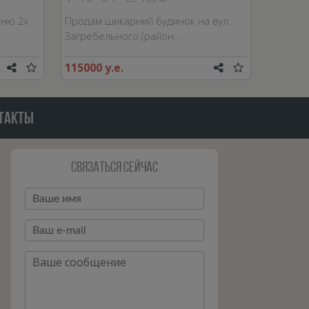
ню 2х
Продам шикарний будинок на вул.
Загребельного (район…
115000 у.е.
ТАКТЫ
Связаться сейчас