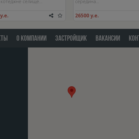
 котеджне селище…
середина…
у.е.
26500 у.е.
КТЫ
О КОМПАНИИ
ЗАСТРОЙЩИК
ВАКАНСИИ
КОН