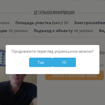
ДЕТАЛЬНАЯ ИНФОРМАЦИЯ
енное
Площадь участка (сот.)
: 90
Электроснабж
ция
:
Не указано
Подъезд к объекту
:
Не указано
Ви
Максимов Денис Сергеев
Продовжити перегляд українською мовою?
+380675645200
Так
Ні
maxiden12345678@ukr.net
ЗАКАЗАТЬ ОБРАТНЫЙ ЗВОНОК