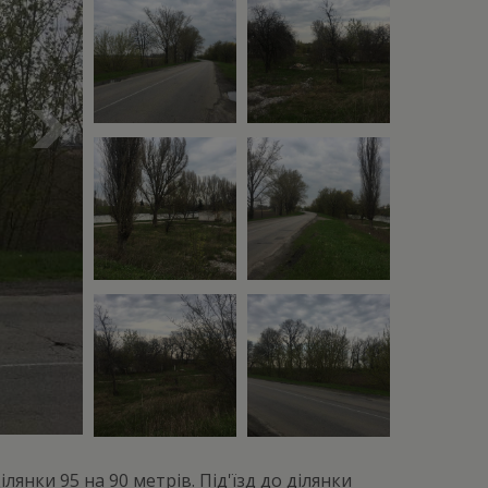
янки 95 на 90 метрів. Під'їзд до ділянки