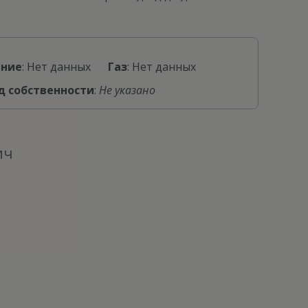
ение
: Нет данных
Газ
: Нет данных
д собственности
:
Не указано
ич