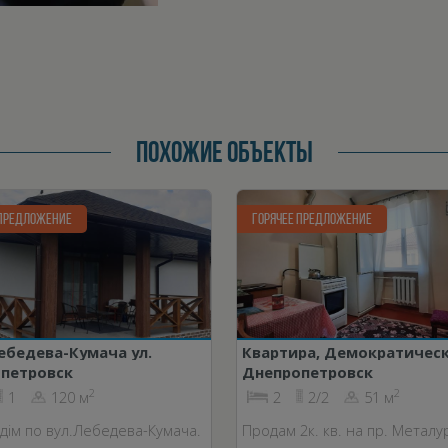
ПОХОЖИЕ ОБЪЕКТЫ
 ПРЕДЛОЖЕНИЕ
ГОРЯЧЕЕ ПРЕДЛОЖЕНИЕ
ебедева-Кумача ул.
Квартира, Демократическ
петровск
Днепропетровск
2
2
1
120 м
2
2/2
51 м
дім по вул.Лебедева-Кумача.
Продам 2к. кв. на пр. Металур