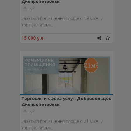
Днепропетровск
пер.
2
м
Здається приміщення площею 19 м.кв. у
торгівельному…
15 000 у.е.
Торговля и сфера услуг, Добровольцев
Днепропетровск
пер.
2
м
Здається приміщення площею 21 м.кв. у
торгівельному…