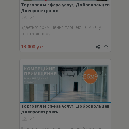
Торговля и сфера услуг, Добровольцев
Днепропетровск
пер.
2
м
Здається приміщення площею 16 м.кв. у
торгівельному…
13 000 у.е.
Торговля и сфера услуг, Добровольцев
Днепропетровск
пер.
2
м
Здається приміщення площею 55 м.кв. у