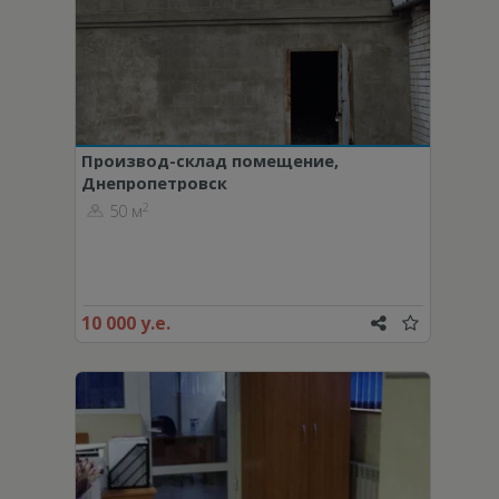
Производ-склад помещение,
Днепропетровск
Трофимовых Братьев ул.
2
50 м
10 000 у.е.