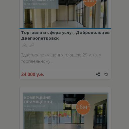
Торговля и сфера услуг, Добровольцев
Днепропетровск
пер.
2
м
Здається приміщення площею 29 м.кв. у
торгівельному…
24 000 у.е.