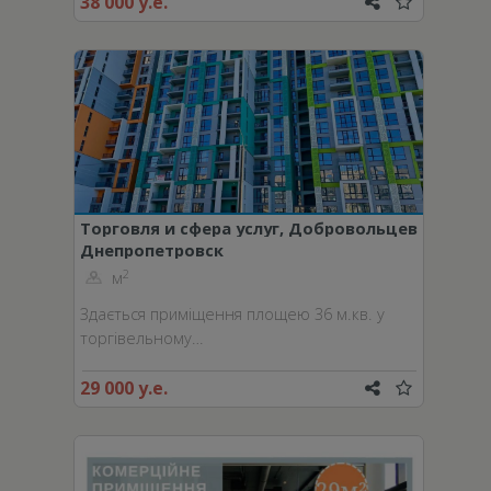
38 000 у.е.
Торговля и сфера услуг, Добровольцев
Днепропетровск
пер.
2
м
Здається приміщення площею 36 м.кв. у
торгівельному…
29 000 у.е.