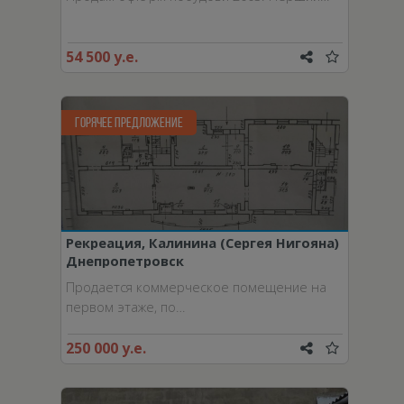
54 500 у.е.
ГОРЯЧЕЕ ПРЕДЛОЖЕНИЕ
Рекреация, Калинина (Сергея Нигояна)
Днепропетровск
просп.
Продается коммерческое помещение на
первом этаже, по…
250 000 у.е.