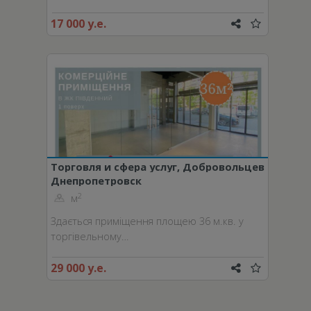
17 000 у.е.
Торговля и сфера услуг, Добровольцев
Днепропетровск
пер.
2
м
Здається приміщення площею 36 м.кв. у
торгівельному…
29 000 у.е.