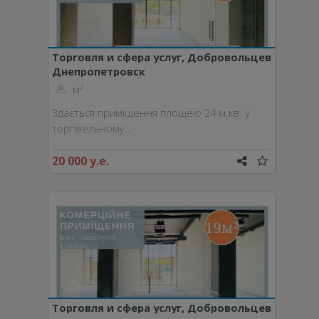
Торговля и сфера услуг, Добровольцев
Днепропетровск
пер.
2
м
Здається приміщення площею 24 м.кв. у
торгівельному…
20 000 у.е.
Торговля и сфера услуг, Добровольцев