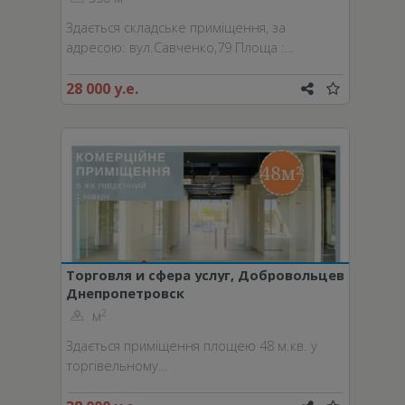
Здається складське приміщення, за
адресою: вул.Савченко,79 Площа :…
28 000 у.е.
Торговля и сфера услуг, Добровольцев
Днепропетровск
пер.
2
м
Здається приміщення площею 48 м.кв. у
торгівельному…