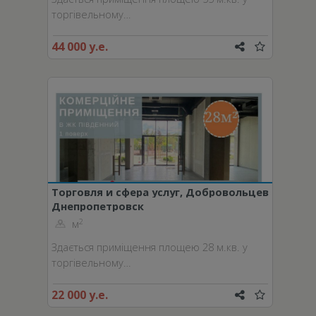
торгівельному…
44 000 у.е.
Торговля и сфера услуг, Добровольцев
Днепропетровск
пер.
2
м
Здається приміщення площею 28 м.кв. у
торгівельному…
22 000 у.е.